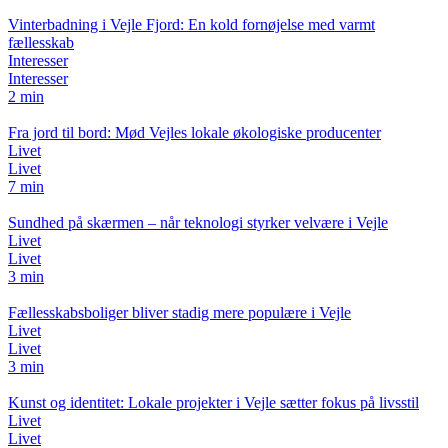
Vinterbadning i Vejle Fjord: En kold fornøjelse med varmt
fællesskab
Interesser
Interesser
2 min
Fra jord til bord: Mød Vejles lokale økologiske producenter
Livet
Livet
7 min
Sundhed på skærmen – når teknologi styrker velvære i Vejle
Livet
Livet
3 min
Fællesskabsboliger bliver stadig mere populære i Vejle
Livet
Livet
3 min
Kunst og identitet: Lokale projekter i Vejle sætter fokus på livsstil
Livet
Livet