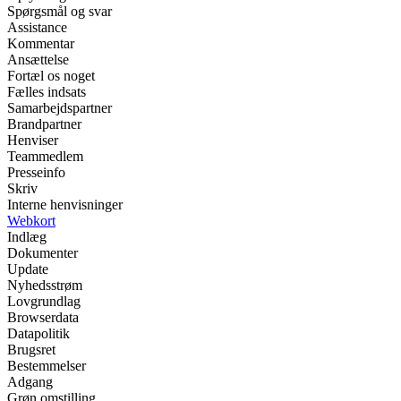
Spørgsmål og svar
Assistance
Kommentar
Ansættelse
Fortæl os noget
Fælles indsats
Samarbejdspartner
Brandpartner
Henviser
Teammedlem
Presseinfo
Skriv
Interne henvisninger
Webkort
Indlæg
Dokumenter
Update
Nyhedsstrøm
Lovgrundlag
Browserdata
Datapolitik
Brugsret
Bestemmelser
Adgang
Grøn omstilling