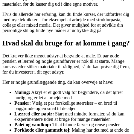
materialer, før du kaster dig ud i dine egne motiver.
Hvis du allerede har erfaring, kan du finde kurser, der udfordrer dig
med nye teknikker – for eksempel at arbejde med strukturpasta,
collage eller mixed media. Det giver mulighed for at udvikle din
personlige stil og finde nye måder at udtrykke dig på.
Hvad skal du bruge for at komme i gang?
Det kræver ikke meget udstyr at begynde at male. Et par gode
pensler, et lærred og nogle grundfarver er nok til at starte. Mange
kursussteder stiller materialer til rådighed, så du kan prøve dig frem,
før du investerer i dit eget udstyr.
Her er nogle grundlæggende ting, du kan overveje at have:
Maling:
Akryl er et godt valg for begyndere, da det tørrer
hurtigt og er let at arbejde med.
Pensler:
Vælg et par forskellige størrelser – en bred til
baggrunde og en smal til detaljer.
Lærred eller papir:
Start med mindre formater, så du kan
eksperimentere uden at bruge for mange materialer.
Palet og vandkop:
Til at blande farver og rense pensler.
Forklæde eller gammelt tøj:
Maling har det med at ende de