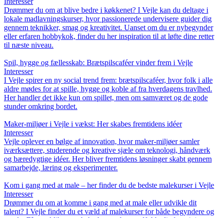
Interesser
Drømmer du om at blive bedre i køkkenet? I Vejle kan du deltage i
lokale madlavningskurser, hvor passionerede undervisere guider dig
gennem teknikker, smag og kreativitet. Uanset om du er nybegynder
eller erfaren hobbykok, finder du her inspiration til at løfte dine retter
til næste niveau.
Spil, hygge og fællesskab: Brætspilscaféer vinder frem i Vejle
Interesser
I Vejle spirer en ny social trend frem: brætspilscaféer, hvor folk i alle
aldre mødes for at spille, hygge og koble af fra hverdagens travlhed.
Her handler det ikke kun om spillet, men om samværet og de gode
stunder omkring bordet.
Maker-miljøer i Vejle i vækst: Her skabes fremtidens idéer
Interesser
Vejle oplever en bølge af innovation, hvor maker-miljøer samler
iværksættere, studerende og kreative sjæle om teknologi, håndværk
og bæredygtige idéer. Her bliver fremtidens løsninger skabt gennem
samarbejde, læring og eksperimenter.
Kom i gang med at male – her finder du de bedste malekurser i Vejle
Interesser
Drømmer du om at komme i gang med at male eller udvikle dit
talent? I Vejle finder du et væld af malekurser for både begyndere og