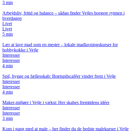
3 min
Arbejdsliv, fritid og balance – sådan finder Vejles borgere rytmen i
hverdagen
Livet
Livet
5 min
Lær at lave mad som en mester – lokale madlavningskurser for
hobbykokke i Vejle
Interesser
Interesser
4 min
Spil, hygge og fællesskab: Brætspilscaféer vinder frem i Vejle
Interesser
Interesser
4 min
Maker-miljøer i Vejle i vækst: Her skabes fremtidens idéer
Interesser
Interesser
3 min
Kom i gang med at male – her finder du de bedste malekurser i Vejle