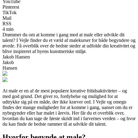
YouTube
Pinterest
TikTok
Mail
RSS
4 min
Drømmer du om at komme i gang med at male eller udvikle dit
talent? I Vejle finder du et væld af malekurser for både begyndere og
øvede. Få overblik over de bedste steder at udfolde din kreativitet og
blive inspireret af byens kunstneriske miljø.
Jakob Hansen
Jakob
Hansen
At male er en af de mest populære kreative fritidsaktiviteter – og
med god grund. Det giver ro, fordybelse og mulighed for at
udtrykke sig på en måde, der ikke kræver ord. I Vejle og omegn
findes der mange muligheder for at komme i gang, uanset om du er
nybegynder eller har malet i årevis. Her får du et overblik over,
hvordan du kan tage de første skridt ind i farvernes verden – og hvor
du kan finde de bedste rammer til at udvikle dit talent.
Hvorfor begynde at male?