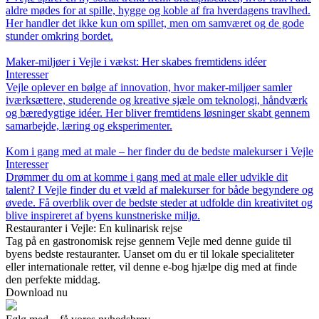
aldre mødes for at spille, hygge og koble af fra hverdagens travlhed.
Her handler det ikke kun om spillet, men om samværet og de gode
stunder omkring bordet.
Maker-miljøer i Vejle i vækst: Her skabes fremtidens idéer
Interesser
Vejle oplever en bølge af innovation, hvor maker-miljøer samler
iværksættere, studerende og kreative sjæle om teknologi, håndværk
og bæredygtige idéer. Her bliver fremtidens løsninger skabt gennem
samarbejde, læring og eksperimenter.
Kom i gang med at male – her finder du de bedste malekurser i Vejle
Interesser
Drømmer du om at komme i gang med at male eller udvikle dit
talent? I Vejle finder du et væld af malekurser for både begyndere og
øvede. Få overblik over de bedste steder at udfolde din kreativitet og
blive inspireret af byens kunstneriske miljø.
Restauranter i Vejle: En kulinarisk rejse
Tag på en gastronomisk rejse gennem Vejle med denne guide til
byens bedste restauranter. Uanset om du er til lokale specialiteter
eller internationale retter, vil denne e-bog hjælpe dig med at finde
den perfekte middag.
Download nu