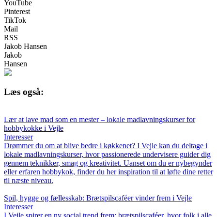
YouTube
Pinterest
TikTok
Mail
RSS
Jakob Hansen
Jakob
Hansen
Læs også:
Lær at lave mad som en mester – lokale madlavningskurser for
hobbykokke i Vejle
Interesser
Drømmer du om at blive bedre i køkkenet? I Vejle kan du deltage i
lokale madlavningskurser, hvor passionerede undervisere guider dig
gennem teknikker, smag og kreativitet. Uanset om du er nybegynder
eller erfaren hobbykok, finder du her inspiration til at løfte dine retter
til næste niveau.
Spil, hygge og fællesskab: Brætspilscaféer vinder frem i Vejle
Interesser
I Vejle spirer en ny social trend frem: brætspilscaféer, hvor folk i alle