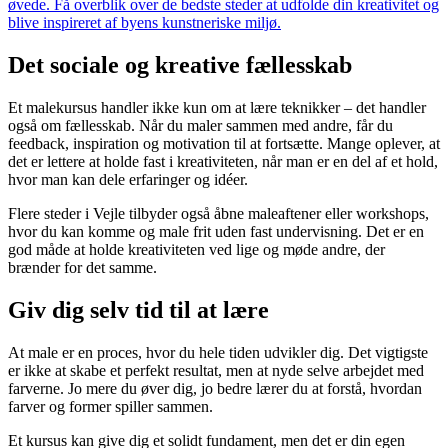
øvede. Få overblik over de bedste steder at udfolde din kreativitet og
blive inspireret af byens kunstneriske miljø.
Det sociale og kreative fællesskab
Et malekursus handler ikke kun om at lære teknikker – det handler
også om fællesskab. Når du maler sammen med andre, får du
feedback, inspiration og motivation til at fortsætte. Mange oplever, at
det er lettere at holde fast i kreativiteten, når man er en del af et hold,
hvor man kan dele erfaringer og idéer.
Flere steder i Vejle tilbyder også åbne maleaftener eller workshops,
hvor du kan komme og male frit uden fast undervisning. Det er en
god måde at holde kreativiteten ved lige og møde andre, der
brænder for det samme.
Giv dig selv tid til at lære
At male er en proces, hvor du hele tiden udvikler dig. Det vigtigste
er ikke at skabe et perfekt resultat, men at nyde selve arbejdet med
farverne. Jo mere du øver dig, jo bedre lærer du at forstå, hvordan
farver og former spiller sammen.
Et kursus kan give dig et solidt fundament, men det er din egen