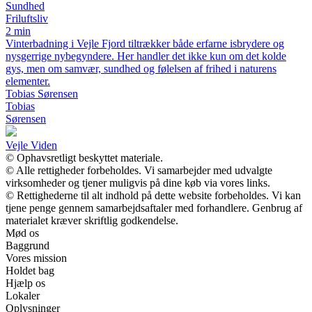
Sundhed
Friluftsliv
2 min
Vinterbadning i Vejle Fjord tiltrækker både erfarne isbrydere og
nysgerrige nybegyndere. Her handler det ikke kun om det kolde
gys, men om samvær, sundhed og følelsen af frihed i naturens
elementer.
Tobias Sørensen
Tobias
Sørensen
Vejle Viden
© Ophavsretligt beskyttet materiale.
© Alle rettigheder forbeholdes. Vi samarbejder med udvalgte
virksomheder og tjener muligvis på dine køb via vores links.
© Rettighederne til alt indhold på dette website forbeholdes. Vi kan
tjene penge gennem samarbejdsaftaler med forhandlere. Genbrug af
materialet kræver skriftlig godkendelse.
Mød os
Baggrund
Vores mission
Holdet bag
Hjælp os
Lokaler
Oplysninger