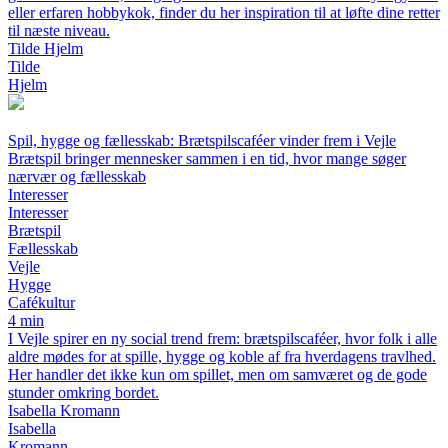
eller erfaren hobbykok, finder du her inspiration til at løfte dine retter
til næste niveau.
Tilde Hjelm
Tilde
Hjelm
Spil, hygge og fællesskab: Brætspilscaféer vinder frem i Vejle
Brætspil bringer mennesker sammen i en tid, hvor mange søger
nærvær og fællesskab
Interesser
Interesser
Brætspil
Fællesskab
Vejle
Hygge
Cafékultur
4 min
I Vejle spirer en ny social trend frem: brætspilscaféer, hvor folk i alle
aldre mødes for at spille, hygge og koble af fra hverdagens travlhed.
Her handler det ikke kun om spillet, men om samværet og de gode
stunder omkring bordet.
Isabella Kromann
Isabella
Kromann