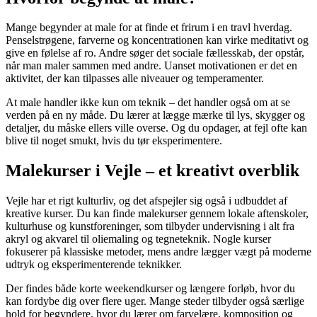
Mange begynder at male for at finde et frirum i en travl hverdag.
Penselstrøgene, farverne og koncentrationen kan virke meditativt og
give en følelse af ro. Andre søger det sociale fællesskab, der opstår,
når man maler sammen med andre. Uanset motivationen er det en
aktivitet, der kan tilpasses alle niveauer og temperamenter.
At male handler ikke kun om teknik – det handler også om at se
verden på en ny måde. Du lærer at lægge mærke til lys, skygger og
detaljer, du måske ellers ville overse. Og du opdager, at fejl ofte kan
blive til noget smukt, hvis du tør eksperimentere.
Malekurser i Vejle – et kreativt overblik
Vejle har et rigt kulturliv, og det afspejler sig også i udbuddet af
kreative kurser. Du kan finde malekurser gennem lokale aftenskoler,
kulturhuse og kunstforeninger, som tilbyder undervisning i alt fra
akryl og akvarel til oliemaling og tegneteknik. Nogle kurser
fokuserer på klassiske metoder, mens andre lægger vægt på moderne
udtryk og eksperimenterende teknikker.
Der findes både korte weekendkurser og længere forløb, hvor du
kan fordybe dig over flere uger. Mange steder tilbyder også særlige
hold for begyndere, hvor du lærer om farvelære, komposition og