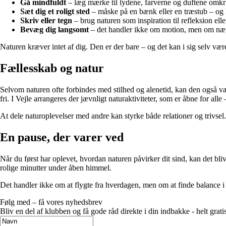
Gå mindfuldt
– læg mærke til lydene, farverne og duftene omkr
Sæt dig et roligt sted
– måske på en bænk eller en træstub – og la
Skriv eller tegn
– brug naturen som inspiration til refleksion elle
Bevæg dig langsomt
– det handler ikke om motion, men om næ
Naturen kræver intet af dig. Den er der bare – og det kan i sig selv vær
Fællesskab og natur
Selvom naturen ofte forbindes med stilhed og alenetid, kan den også være
fri. I Vejle arrangeres der jævnligt naturaktiviteter, som er åbne for alle –
At dele naturoplevelser med andre kan styrke både relationer og trivs
En pause, der varer ved
Når du først har oplevet, hvordan naturen påvirker dit sind, kan det bliv
rolige minutter under åben himmel.
Det handler ikke om at flygte fra hverdagen, men om at finde balance i d
Følg med – få vores nyhedsbrev
Bliv en del af klubben og få gode råd direkte i din indbakke - helt gratis