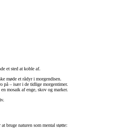
e et sted at koble af.
ske møde et rådyr i morgendisen.
o på – især i de tidlige morgentimer.
m en mosaik af enge, skov og marker.
iv.
r at bruge naturen som mental støtte: