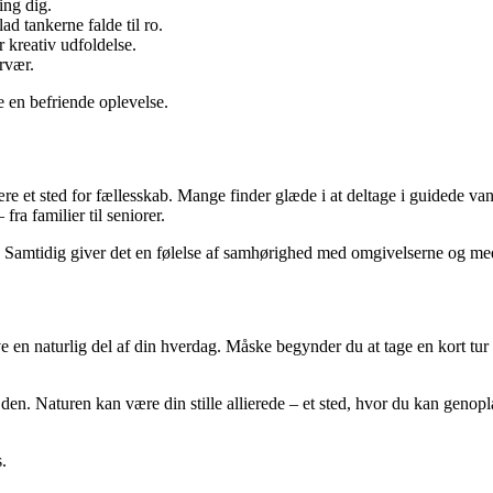
ing dig.
d tankerne falde til ro.
r kreativ udfoldelse.
rvær.
e en befriende oplevelse.
 et sted for fællesskab. Mange finder glæde i at deltage i guidede vandr
 fra familier til seniorer.
el. Samtidig giver det en følelse af samhørighed med omgivelserne og 
e en naturlig del af din hverdag. Måske begynder du at tage en kort tur e
en. Naturen kan være din stille allierede – et sted, hvor du kan genoplad
.