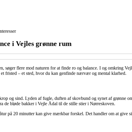
nteresser
nce i Vejles grønne rum
n, søger flere mod naturen for at finde ro og balance. I og omkring Vejl
et fristed – et sted, hvor du kan genfinde nærvær og mental klarhed.
e krop og sind. Lyden af fugle, duften af skovbund og synet af grønne o
a de bløde bakker i Vejle Ådal til de stille stier i Nørreskoven.
åtur på 20 minutter kan give mærkbar forskel. Det handler om at give sig 