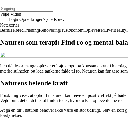
Vejle Viden
Login
Opret bruger
Nyhedsbrev
Kategorier
Børn
Helbred
Træning
Renovering
Hus
Økonomi
Oplevelser
Livet
Beauty
I
Naturen som terapi: Find ro og mental bala
I en tid, hvor mange oplever et højt tempo og konstante krav i hverdage
mærke stilheden og lade tankerne falde til ro. Naturen kan fungere som 
Naturens helende kraft
Forskning viser, at ophold i naturen kan have en positiv effekt på båd
Vejle-området er det let at finde steder, hvor du kan opleve denne ro – fr
At gå en tur i naturen behøver ikke være en stor udflugt. Selv en kort g
forstyrrelser.