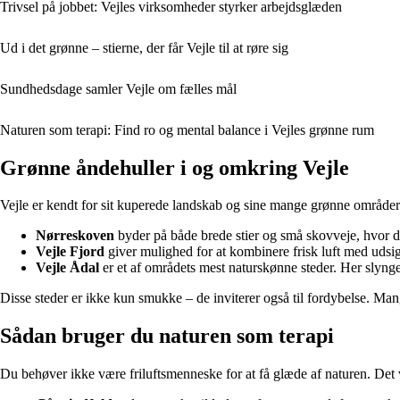
Trivsel på jobbet: Vejles virksomheder styrker arbejdsglæden
Ud i det grønne – stierne, der får Vejle til at røre sig
Sundhedsdage samler Vejle om fælles mål
Naturen som terapi: Find ro og mental balance i Vejles grønne rum
Grønne åndehuller i og omkring Vejle
Vejle er kendt for sit kuperede landskab og sine mange grønne områder. B
Nørreskoven
byder på både brede stier og små skovveje, hvor d
Vejle Fjord
giver mulighed for at kombinere frisk luft med udsig
Vejle Ådal
er et af områdets mest naturskønne steder. Her slyng
Disse steder er ikke kun smukke – de inviterer også til fordybelse. Man
Sådan bruger du naturen som terapi
Du behøver ikke være friluftsmenneske for at få glæde af naturen. Det vi